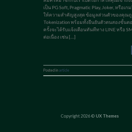
เป็น PG Soft, Pragmatic Play, Joker, หรือ
ให้ความสำคัญสูงสุด ข้อมูลส่วนตัวของคุณถ
Tokenization พร้อมทั้งยืนยันตัวตนสองขั้นตอ
ครั้งจะได้รับแจ้งเตือนทันทีทาง LINE หรือ 
ต่อเนื่อง เช่น […]
Posted in
article
Copyright 2026 ©
UX Themes