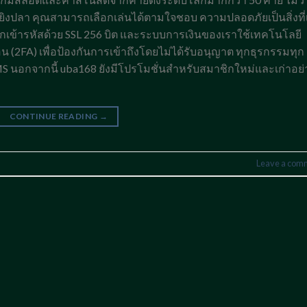
เกมยิงปลา คุณสามารถเลือกเล่นได้ตามใจชอบ ความปลอดภัยเป็นสิ่งที่
ูกเข้ารหัสด้วย SSL 256 บิต และระบบการเงินของเราใช้เทคโนโลยี
น (2FA) เพื่อป้องกันการเข้าถึงโดยไม่ได้รับอนุญาต ทุกธุรกรรมทุก
SMS นอกจากนี้ uba168 ยังมีโปรโมชั่นสำหรับสมาชิกใหม่และเก่าอย่
CONTINUE READING
→
Leave a com