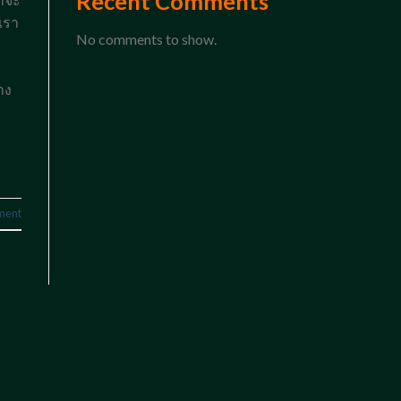
Recent Comments
เรา
No comments to show.
าง
ment